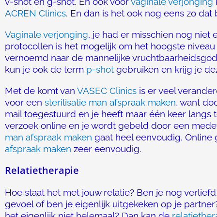
v-shot en g-shot. En ook voor
vaginale verjonging
ACREN Clinics
. En dan is het ook nog eens zo dat
Vaginale verjonging
, je had er misschien nog niet 
protocollen is het mogelijk om het hoogste nive
vernoemd naar de mannelijke vruchtbaarheidsgod, 
kun je ook de term
p-shot
gebruiken en krijg je d
Met de komt van
VASEC Clinics
is er veel verande
voor een
sterilisatie man afspraak maken
, want doo
mail toegestuurd en je heeft maar één keer langs 
verzoek online en je wordt gebeld door een med
man afspraak maken
gaat heel eenvoudig. Online g
afspraak maken
zeer eenvoudig.
Relatietherapie
Hoe staat het met jouw relatie? Ben je nog verliefd,
gevoel of ben je eigenlijk uitgekeken op je partner
het eigenlijk niet helemaal? Dan kan de
relatiether