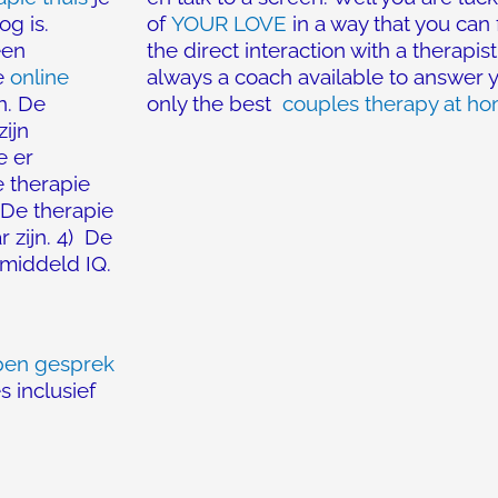
og is.
of
YOUR LOVE
in a way that you can 
een
the direct interaction with a therapis
e
online
always a coach available to answer yo
n. De
only the best
couples therapy at h
zijn
e er
e therapie
 De therapie
r zijn. 4) De
emiddeld IQ.
pen gesprek
 inclusief