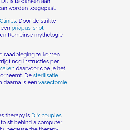
Dit is te danken aan
an worden toegepast.
linics
. Door de strikte
r een
priapus-shot
e en Romeinse mythologie
 op raadpleging te komen
krijgt nog instructies per
 maken
daarvoor doe je het
oorneemt. De
sterilisatie
en daarna is een
vasectomie
es therapy is
DIY couples
l to sit behind a computer
kiy, because the therapy