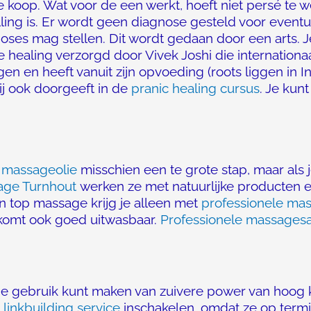
te koop. Wat voor de een werkt, hoeft niet persé te 
ing is. Er wordt geen diagnose gesteld voor eventu
ses mag stellen. Dit wordt gedaan door een arts. J
 healing verzorgd door Vivek Joshi die internationaal
n en heeft vanuit zijn opvoeding (roots liggen in Ind
hij ook doorgeeft in de
pranic healing cursus
. Je kun
 massageolie
misschien een te grote stap, maar als 
ge Turnhout
werken ze met natuurlijke producten e
en top massage krijg je alleen met
professionele mas
tkomt ook goed uitwasbaar.
Professionele massages
 gebruik kunt maken van zuivere power van hoog kwa
n
linkbuilding service
inschakelen, omdat ze op termi