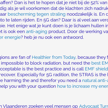
affen? Dan is het te hopen dat je niet bij de 52% v
ig als je wil voorkomen dat de klachten zich nadruk
waar
bescherming tegen straling
noodzakelijk is. En 
o te laten rijden. En 5G dan? Daar is al veel aan ve
ie. Het enige wat je kunt doen is je lichaam hullen
t is ook een
anti-aging
product. Door de werking v
er energie
? heb je nu ook een antwoord.
ions are fan of
Healthier from Today
, because they f
is impossible to block radiation, but need the
best EM
acceptable is the best practice and is call
EMF shield
ecover. Especially for 5G radition, the STRAS is the
are harming the and therefor you need a
natural anti
o help you with your question
how to increase my ene
an Vlaanderen zoeken veel mensen op
Advocaat Tur