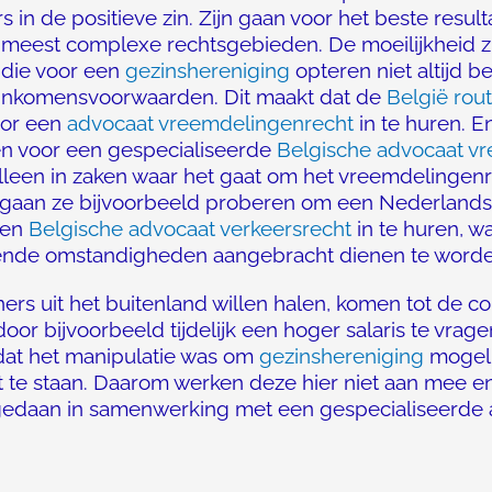
rs in de positieve zin. Zijn gaan voor het beste resul
meest complexe rechtsgebieden. De moeilijkheid zit
 die voor een
gezinshereniging
opteren niet altijd b
 inkomensvoorwaarden. Dit maakt dat de
België rou
oor een
advocaat vreemdelingenrecht
in te huren. 
ezen voor een gespecialiseerde
Belgische advocaat v
lleen in zaken waar het gaat om het vreemdelingen
n gaan ze bijvoorbeeld proberen om een Nederlands
een
Belgische advocaat verkeersrecht
in te huren, w
htende omstandigheden aangebracht dienen te worde
s uit het buitenland willen halen, komen tot de co
oor bijvoorbeeld tijdelijk een hoger salaris te vrage
k dat het manipulatie was om
gezinshereniging
mogeli
st te staan. Daarom werken deze hier niet aan mee 
t gedaan in samenwerking met een gespecialiseerde 