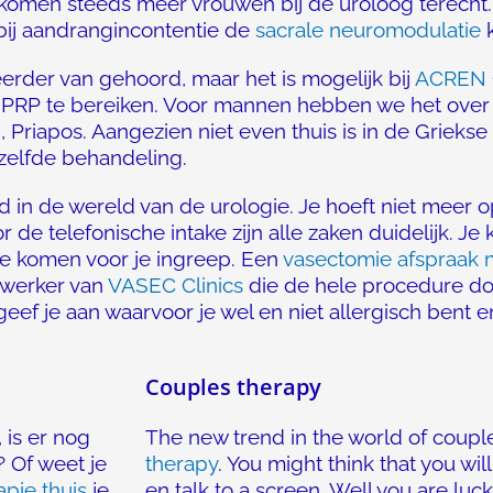
komen steeds meer vrouwen bij de uroloog terecht. 
 bij aandrangincontentie de
sacrale neuromodulatie
k
eerder van gehoord, maar het is mogelijk bij
ACREN C
au PRP te bereiken. Voor mannen hebben we het ove
Priapos. Aangezien niet even thuis is in de Grieks
ezelfde behandeling.
rd in de wereld van de urologie. Je hoeft niet meer
r de telefonische intake zijn alle zaken duidelijk. Je 
te komen voor je ingreep. Een
vasectomie afspraak
ewerker van
VASEC Clinics
die de hele procedure d
eef je aan waarvoor je wel en niet allergisch bent 
Couples therapy
 is er nog
The new trend in the world of coupl
? Of weet je
therapy
. You might think that you wil
apie thuis
je
en talk to a screen. Well you are luc