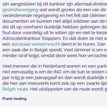
zijn aangesloten bij dit kantoor zijn allemaal strebe
gezinshereniging
wat wordt gezien als een van de 
veranderende regelgeving en het feit dat cliënten
documenten en kunnen niet altijd voldoen aan de
die dit op voorhand duidelijk hebben gekregen d
fout door voordelig uit te willen zijn en niet te ki
Advocatenkantoor Stappers. En dat doen ze niet a
een
advocaat verkeersrecht
dient in te huren. Da
een zaak die in België speelt. Veel slimmer is om 
minder straf krijgt, omdat deze weet hoe verzac
Veel mensen die in Nederland wonen en een partner
niet eenvoudig is om de IND om de tuin te leiden d
jaar krijg je een jaaropgaaf en dan wordt duidelij
die hier aan meewerkt komt ook op een zwarte lij
België route
. Het uitstippelen van de route word
Pranic healing