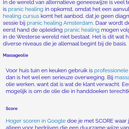
In de wereld van alternatieve geneeswijze is veel 
is
pranic healing
in opkomst, omdat het een aanvull
healing cursus
komt het aanbod, dat je geen diagno
sessie bij
pranic healing Amsterdam
. Daar wordt de
eerst hand de opleiding
pranic healing
mogen volge
in de Westerse wereld niet bestaat. Het is dit wat 
diverse niveaus die je allemaal begint bij de basis.
Massageolie
Voor huis tuin en keuken gebruik is
professionele
dan is het wel een serieuze overweging. Bij
massa
olie werken, want dat is wat de klant verwacht. E
mogelijk is om de olie die in handdoeken terech
Score
Hoger scoren in Google
doe je met SCORE waar je
alleen voor bedrijven die een duurzame wijze va