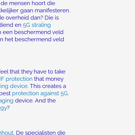
an de mensen hoort die
kelijker gaan manifesteren.
de overheid dan? Die is
rdiend en
5G straling
 in een beschermend veld
an het beschermend veld
eel that they have to take
F protection
that money
ing device
. This creates a
 best
protection against 5G
.
-aging
device. And the
rgy
?
nhout
. De specialisten die