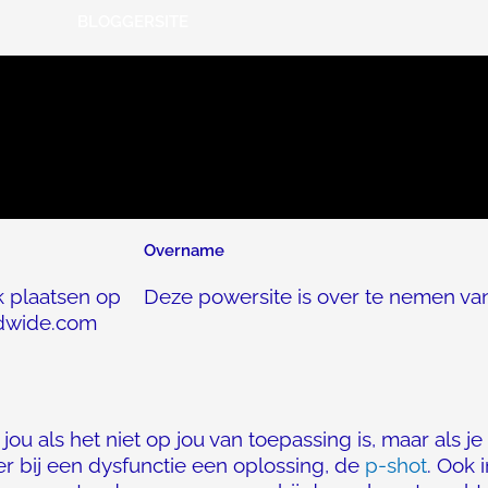
BLOGGERSITE
Overname
k plaatsen op
Deze powersite is over te nemen va
ldwide.com
 jou als het niet op jou van toepassing is, maar als j
er bij een dysfunctie een oplossing, de
p-shot
. Ook 